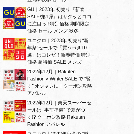
GU｜2023年 初売り『新春
SALE/第1弾』はサクッとココ
に注目っ!! 特別価格 期間限定
価格 セール メンズ 秋冬
ユニクロ｜2023年 初売り“新
年祭”セールで「買うべき10
選」はコレだ！新春特価 特別
価格 超特価 SALE メンズ
2022年12月｜Rakuten
Fashion × Winter SALE で “賢
く” オシャレに！クーポン攻略
アパレル
2022年12月｜楽天スーパーセ
ールは “事前準備” で差がつ
く!? クーポン攻略 Rakuten
Fashion アパレル
ユニクロ｜2022年秋冬の “感