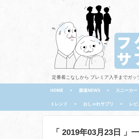
定番着こなしから プレミア入手までガッ
HOME
服速NEWS
スニーカー
トレンド
おしゃれサプリ
レビ
「 2019年03月23日 」