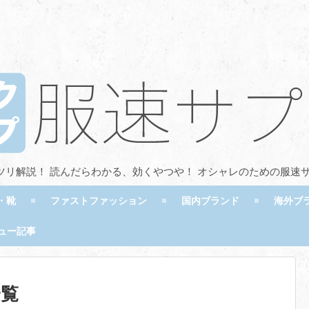
ツリ解説！ 読んだらわかる、効くやつや！ オシャレのための服速
・靴
ファストファッション
国内ブランド
海外ブ
ュー記事
一覧