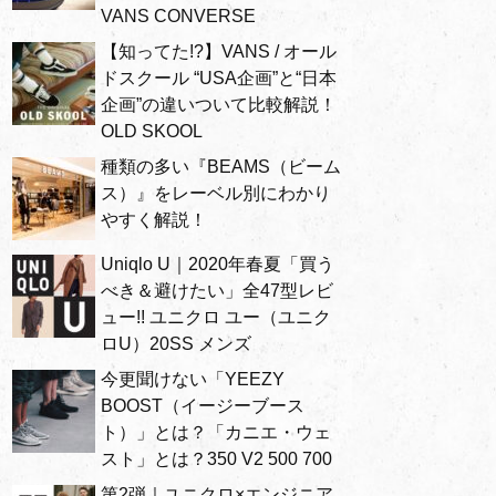
VANS CONVERSE
【知ってた!?】VANS / オール
ドスクール “USA企画”と“日本
企画”の違いついて比較解説！
OLD SKOOL
種類の多い『BEAMS（ビーム
ス）』をレーベル別にわかり
やすく解説！
Uniqlo U｜2020年春夏「買う
べき＆避けたい」全47型レビ
ュー!! ユニクロ ユー（ユニク
ロU）20SS メンズ
今更聞けない「YEEZY
BOOST（イージーブース
ト）」とは？「カニエ・ウェ
スト」とは？350 V2 500 700
第2弾｜ユニクロ×エンジニア