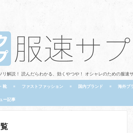
ツリ解説！ 読んだらわかる、効くやつや！ オシャレのための服速
・靴
ファストファッション
国内ブランド
海外ブ
ュー記事
一覧