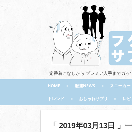
定番着こなしから プレミア入手までガッ
HOME
服速NEWS
スニーカー
トレンド
おしゃれサプリ
レビ
「 2019年03月13日 」