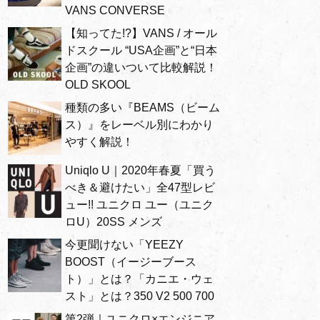
VANS CONVERSE
【知ってた!?】VANS / オール
ドスクール “USA企画”と“日本
企画”の違いついて比較解説！
OLD SKOOL
種類の多い『BEAMS（ビーム
ス）』をレーベル別にわかり
やすく解説！
Uniqlo U｜2020年春夏「買う
べき＆避けたい」全47型レビ
ュー!! ユニクロ ユー（ユニク
ロU）20SS メンズ
今更聞けない「YEEZY
BOOST（イージーブース
ト）」とは？「カニエ・ウェ
スト」とは？350 V2 500 700
第2弾｜ユニクロ×エンジニア