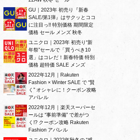
GU｜2023年 初売り『新春
SALE/第1弾』はサクッとココ
に注目っ!! 特別価格 期間限定
価格 セール メンズ 秋冬
ユニクロ｜2023年 初売り“新
年祭”セールで「買うべき10
選」はコレだ！新春特価 特別
価格 超特価 SALE メンズ
2022年12月｜Rakuten
Fashion × Winter SALE で “賢
く” オシャレに！クーポン攻略
アパレル
2022年12月｜楽天スーパーセ
ールは “事前準備” で差がつ
く!? クーポン攻略 Rakuten
Fashion アパレル
ユニクロ｜2022年秋冬の “感