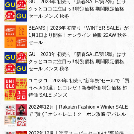
GU｜2023年 初売り『新春SALE/第2弾』はサ
クッとココに注目っ!! 特別価格 期間限定価格
セール メンズ 秋冬
BEAMS｜2023年 初売り『WINTER SALE』が
1月1日より開催！オンライン 通販 22AW 秋冬
セール
GU｜2023年 初売り『新春SALE/第1弾』はサ
クッとココに注目っ!! 特別価格 期間限定価格
セール メンズ 秋冬
ユニクロ｜2023年 初売り“新年祭”セールで「買
うべき10選」はコレだ！新春特価 特別価格 超
特価 SALE メンズ
2022年12月｜Rakuten Fashion × Winter SALE
で “賢く” オシャレに！クーポン攻略 アパレル
2022年12月｜楽天スーパーセールは “事前準