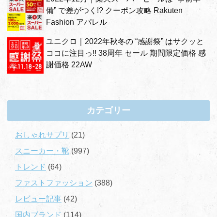
備” で差がつく!? クーポン攻略 Rakuten
Fashion アパレル
ユニクロ｜2022年秋冬の “感謝祭” はサクッと
ココに注目っ!! 38周年 セール 期間限定価格 感
謝価格 22AW
カテゴリー
おしゃれサプリ
(21)
スニーカー・靴
(997)
トレンド
(64)
ファストファッション
(388)
レビュー記事
(42)
国内ブランド
(114)