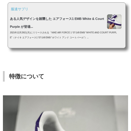
服速サプリ
ある人気デザインを踏襲した エアフォース1 EMB White & Court
Purple が登場...
2021年12月29日(月)にリリースされる「NIKE AIR FORCE 1 ’07 LV8 EMB “WHITE AND COURT PURPL
E”（ナイキ エアフォース1 ’07 LV8 EMB “ホワイト アンド コートパール”）...
特徴について