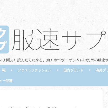
ツリ解説！ 読んだらわかる、効くやつや！ オシャレのための服速
・靴
ファストファッション
国内ブランド
海外ブ
ュー記事