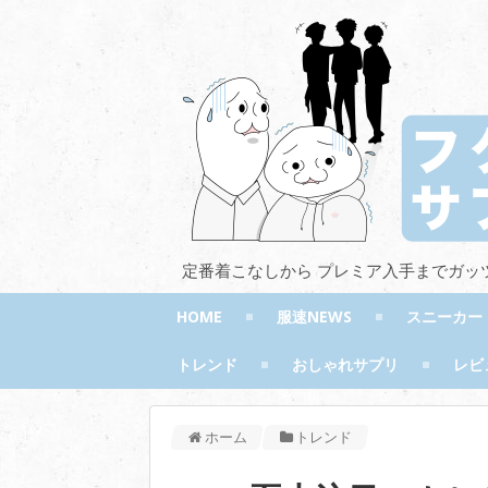
定番着こなしから プレミア入手までガッ
HOME
服速NEWS
スニーカー
トレンド
おしゃれサプリ
レビ
ホーム
トレンド