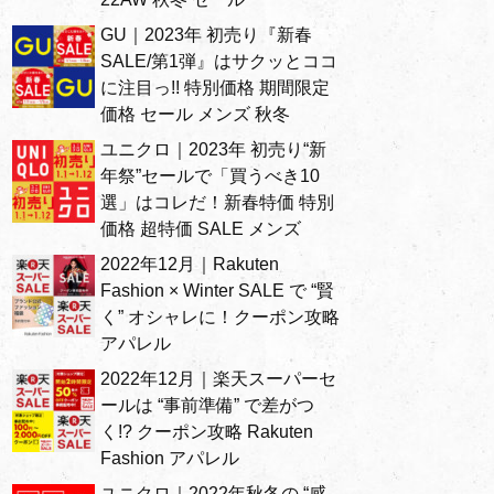
GU｜2023年 初売り『新春
SALE/第1弾』はサクッとココ
に注目っ!! 特別価格 期間限定
価格 セール メンズ 秋冬
ユニクロ｜2023年 初売り“新
年祭”セールで「買うべき10
選」はコレだ！新春特価 特別
価格 超特価 SALE メンズ
2022年12月｜Rakuten
Fashion × Winter SALE で “賢
く” オシャレに！クーポン攻略
アパレル
2022年12月｜楽天スーパーセ
ールは “事前準備” で差がつ
く!? クーポン攻略 Rakuten
Fashion アパレル
ユニクロ｜2022年秋冬の “感