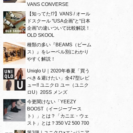
VANS CONVERSE
【知ってた!?】VANS / オール
ドスクール “USA企画”と“日本
企画”の違いついて比較解説！
OLD SKOOL
種類の多い『BEAMS（ビーム
ス）』をレーベル別にわかり
やすく解説！
Uniqlo U｜2020年春夏「買う
べき＆避けたい」全47型レビ
ュー!! ユニクロ ユー（ユニク
ロU）20SS メンズ
今更聞けない「YEEZY
BOOST（イージーブース
ト）」とは？「カニエ・ウェ
スト」とは？350 V2 500 700
第2弾｜ユニクロ×エンジニア