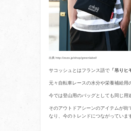
出典 http://zozo.jp/shop/greenlabel/
サコッシュとはフランス語で
「吊りヒ
元々自転車レースの水分や栄養補給用
今では登山用のバッグとしても同じ用
そのアウトドアシーンのアイテムが街
なり、今のトレンドにつながっていま