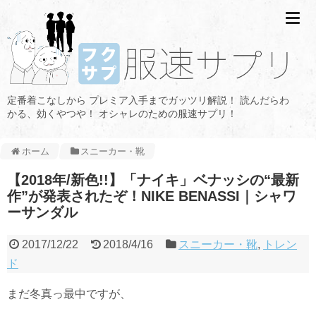
定番着こなしから プレミア入手までガッツリ解説！ 読んだらわ
かる、効くやつや！ オシャレのための服速サプリ！
ホーム
スニーカー・靴
【2018年/新色!!】「ナイキ」ベナッシの“最新
作”が発表されたぞ！NIKE BENASSI｜シャワ
ーサンダル
2017/12/22
2018/4/16
スニーカー・靴
,
トレン
ド
まだ冬真っ最中ですが、