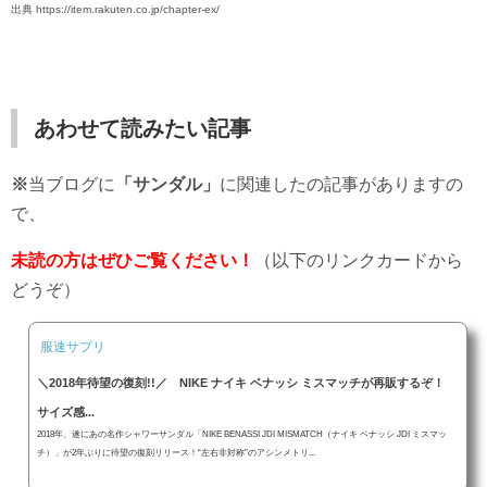
出典 https://item.rakuten.co.jp/chapter-ex/
あわせて読みたい記事
※
当ブログに
「サンダル」
に関連したの記事がありますの
で、
未読の方はぜひご覧ください！
（以下のリンクカードから
どうぞ）
服速サプリ
＼2018年待望の復刻!!／ NIKE ナイキ ベナッシ ミスマッチが再販するぞ！
サイズ感...
2018年、遂にあの名作シャワーサンダル「NIKE BENASSI JDI MISMATCH（ナイキ ベナッシ JDI ミスマッ
チ）」が2年ぶりに待望の復刻リリース！“左右非対称”のアシンメトリ...