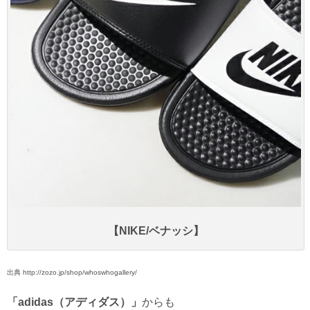
【NIKE/ベナッシ】
出典 http://zozo.jp/shop/whoswhogallery/
「adidas（アディダス）」
からも