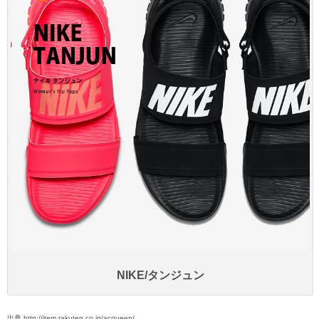
NIKE/タンジュン
出典 http://item.rakuten.co.jp/acqueen/