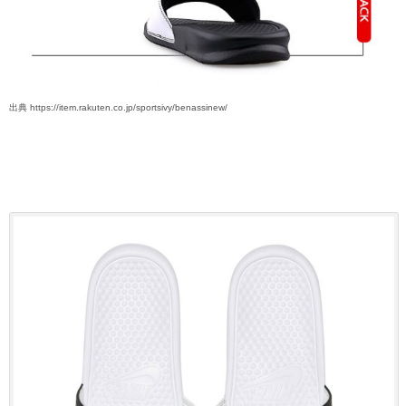
出典 https://item.rakuten.co.jp/sportsivy/benassinew/