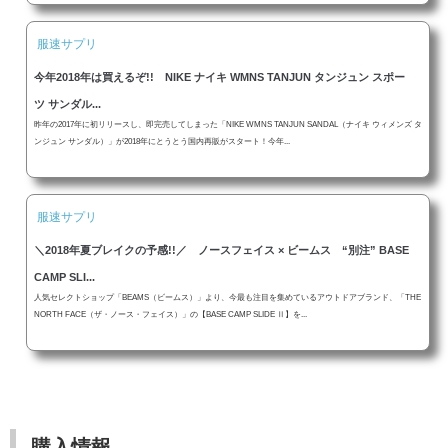
服速サプリ
今年2018年は買えるぞ!! NIKE ナイキ WMNS TANJUN タンジュン スポー
ツ サンダル...
昨年の2017年に初リリースし、即完売してしまった「NIKE WMNS TANJUN SANDAL（ナイキ ウィメンズ タ
ンジュン サンダル）」が2018年にとうとう国内再販がスタート！今年...
服速サプリ
＼2018年夏ブレイクの予感!!／ ノースフェイス × ビームス “別注” BASE
CAMP SLI...
人気セレクトショップ「BEAMS（ビームス）」より、今最も注目を集めているアウトドアブランド、「THE
NORTH FACE（ザ・ノース・フェイス）」の【BASE CAMP SLIDE Ⅱ】を...
購入情報