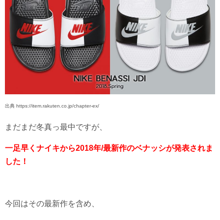
出典 https://item.rakuten.co.jp/chapter-ex/
まだまだ冬真っ最中ですが、
一足早くナイキから2018年/最新作のベナッシが発表されま
した！
今回はその最新作を含め、