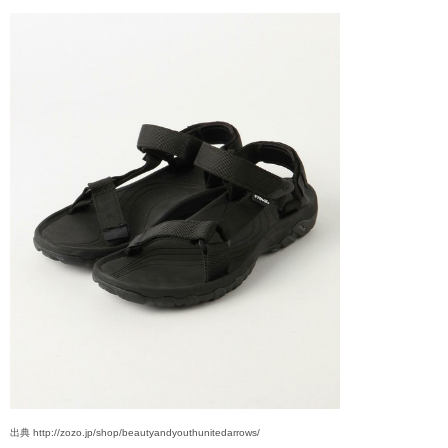
出典 http://zozo.jp/shop/beautyandyouthunitedarrows/