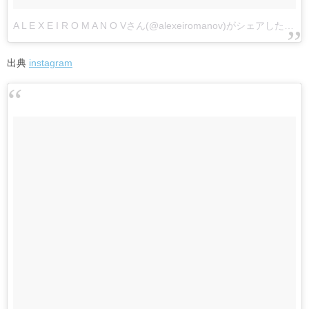
A L E X E I R O M A N O Vさん(@alexeiromanov)がシェアした投稿
出典
instagram