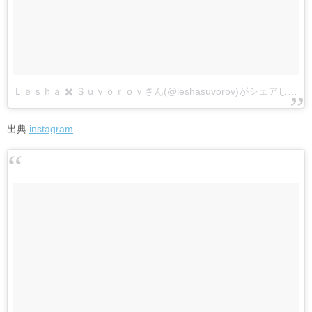
Ｌｅｓｈａ ✖️ Ｓｕｖｏｒｏｖさん(@leshasuvorov)がシェアした投稿
出典
instagram