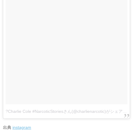
?Charlie Cole #NarcoticStoriesさん(@charlienarcotic)がシェアした投稿
出典
instagram