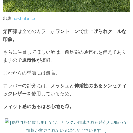
出典
newbalance
第四弾は全てのカラーが
ワントーンで仕上げられクールな
印象。
さらに注目してほしい所は、前足部の通気孔を備えてあり
ますので
通気性が抜群。
これからの季節には最高。
アッパーの部分には、
メッシュ
と
伸縮性のあるシンセティ
ックレザー
を使用しているため、
フィット感のあるはき心地も◎。