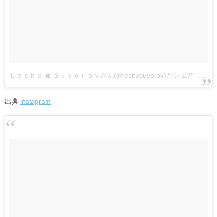
Ｌｅｓｈａ ✖️ Ｓｕｖｏｒｏｖさん(@leshasuvorov)がシェアした投稿
出典
instagram