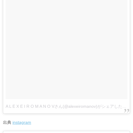
A L E X E I R O M A N O Vさん(@alexeiromanov)がシェアした投稿
出典
instagram