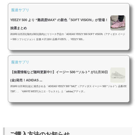
服速サプリ
YEEZY 500 より “難易度MAX” の新色「SOFT VISION」が登場！
抽選まとめ
2019年11月2日(海外)/30日(国内)にリリース予定の「ADIDAS YEEZY 500 SOFT VISION（アディダス イージ
ー500 ソフトビジョン）定価:￥27,324 / 品番:FV3573」。YEEZY 500...
服速サプリ
【抽選情報など随時更新中!!】イージー 500 “ソルト” が11月30日
(金)発売！ADIDAS ...
2018年11月30日(金)に発売される「ADIDAS YEEZY 500 “SALT”（アディダス イージー 500 “ソルト”）品番:EE
7287」。「KANYE WEST(カニエ・ウェスト)」と「adidas(アディダ...
ご購入方法のお知らせ