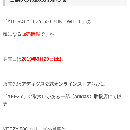
「ADIDAS YEEZY 500 BONE WHITE」の
気
になる
販売情報
ですが、
発売日は
2019年6月29日(土)
。
販売先は
アディダス公式オンラインストア
並びに
「YEEZY」
の取扱いがある
一部〈adidas〉取扱店
にて販
売！
YEEZY 500 シリーズの最新作、