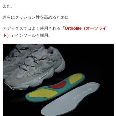
また、
さらにクッション性を高めるために
アディダスではよく使用される
「Ortholite（オーソライ
ト）」
インソールも採用。