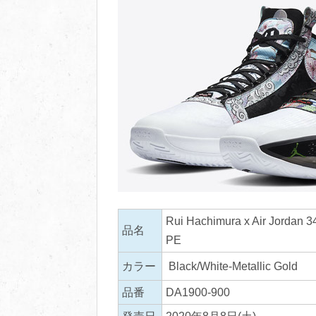
Rui Hachimura x Air Jordan 3
品名
PE
カラー
Black/White-Metallic Gold
品番
DA1900-900