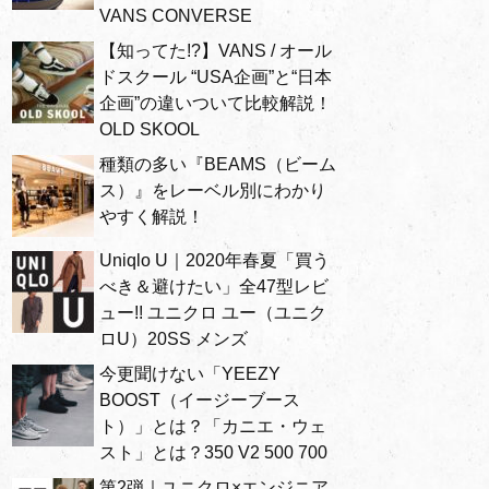
VANS CONVERSE
【知ってた!?】VANS / オール
ドスクール “USA企画”と“日本
企画”の違いついて比較解説！
OLD SKOOL
種類の多い『BEAMS（ビーム
ス）』をレーベル別にわかり
やすく解説！
Uniqlo U｜2020年春夏「買う
べき＆避けたい」全47型レビ
ュー!! ユニクロ ユー（ユニク
ロU）20SS メンズ
今更聞けない「YEEZY
BOOST（イージーブース
ト）」とは？「カニエ・ウェ
スト」とは？350 V2 500 700
第2弾｜ユニクロ×エンジニア