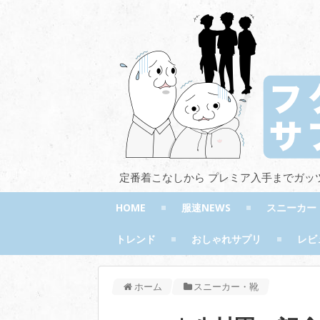
定番着こなしから プレミア入手までガッ
HOME
服速NEWS
スニーカー
トレンド
おしゃれサプリ
レビ
ホーム
スニーカー・靴