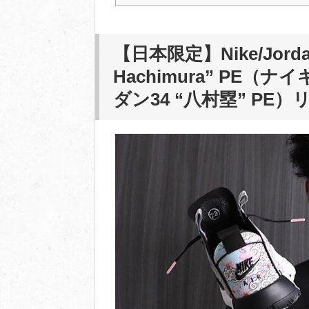
【日本限定】Nike/Jordan B
Hachimura” PE
（ナイ
ダン34 “八村塁” PE）