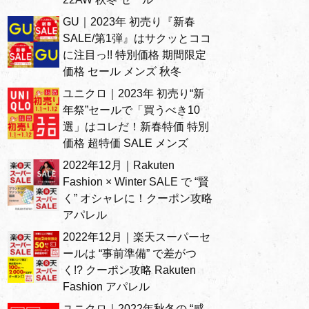
GU｜2023年 初売り『新春
SALE/第1弾』はサクッとココ
に注目っ!! 特別価格 期間限定
価格 セール メンズ 秋冬
ユニクロ｜2023年 初売り“新
年祭”セールで「買うべき10
選」はコレだ！新春特価 特別
価格 超特価 SALE メンズ
2022年12月｜Rakuten
Fashion × Winter SALE で “賢
く” オシャレに！クーポン攻略
アパレル
2022年12月｜楽天スーパーセ
ールは “事前準備” で差がつ
く!? クーポン攻略 Rakuten
Fashion アパレル
ユニクロ｜2022年秋冬の “感