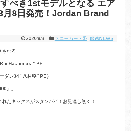
念すべき1stモデルとなる エア
月8日発売！Jordan Brand
2020/8/8
スニーカー・靴
,
服速NEWS
スされる
“Rui Hachimura” PE
ダン34 “八村塁” PE）
900」
。
まれたキックスがスタンバイ！お見逃し無く！