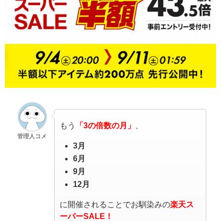
もう
「3の倍数の月」
、
管理人コメ
3
月
6
月
9
月
12
月
に開催されることでお馴染みの
楽天ス
ーパーSALE！