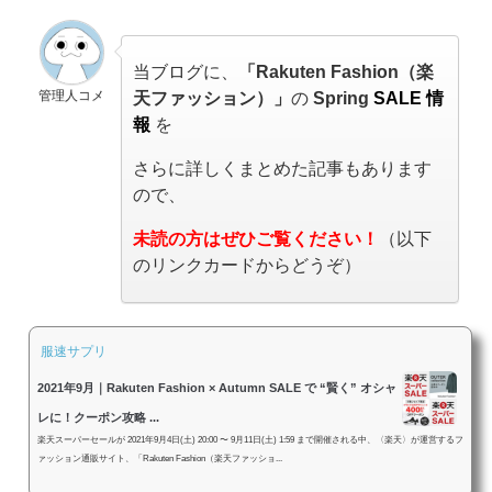
当ブログに、
「Rakuten Fashion（楽
管理人コメ
天ファッション）」
の
Spring
SALE 情
報
を
さらに詳しくまとめた記事もあります
ので、
未読の方はぜひご覧ください！
（以下
のリンクカードからどうぞ）
服速サプリ
2021年9月｜Rakuten Fashion × Autumn SALE で “賢く” オシャ
レに！クーポン攻略 ...
楽天スーパーセールが 2021年9月4日(土) 20:00 〜 9月11日(土) 1:59 まで開催される中、〈楽天〉が運営するフ
ァッション通販サイト、「Rakuten Fashion（楽天ファッショ...