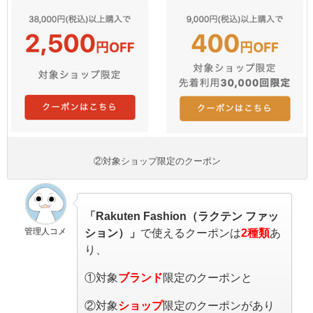
②対象ショップ限定のクーポン
「Rakuten Fashion（ラクテン ファッ
管理人コメ
ション）」
で使えるクーポンは
2種類
あ
り、
①対象
ブランド
限定のクーポンと
②対象
ショップ
限定のクーポンがあり