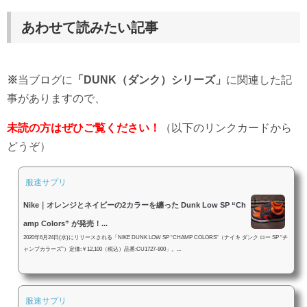
あわせて読みたい記事
※
当ブログに
「DUNK（ダンク）シリーズ」
に関連した記
事がありますので、
未読の方はぜひご覧ください！
（以下のリンクカードから
どうぞ）
服速サプリ
Nike｜オレンジとネイビーの2カラーを纏った Dunk Low SP “Ch
amp Colors” が発売！...
2020年6月24日(水)にリリースされる「NIKE DUNK LOW SP “CHAMP COLORS”（ナイキ ダンク ロー SP “チ
ャンプカラーズ”）定価:￥12,100（税込）品番:CU1727-800​​​​​​​」。...
服速サプリ