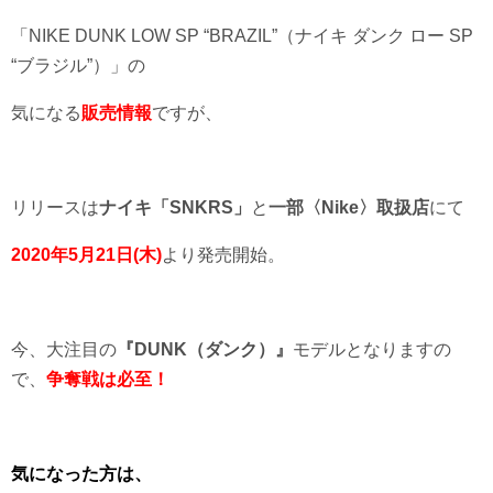
「NIKE DUNK LOW SP “BRAZIL”（ナイキ ダンク ロー SP
“ブラジル”）」の
気になる
販売情報
ですが、
リリースは
ナイキ「SNKRS」
と
一部〈Nike〉
取扱店
にて
2020年5月21日(木)
より発売開始。
今、大注目の
『DUNK（ダンク）』
モデルとなりますの
で、
争奪戦は必至！
気になった方は、