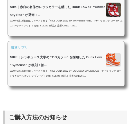
Nike｜赤白の名作カレッジカラーを纏った Dunk Low SP “Univer
sity Red” が発売！...
2020年6月12日(金)にリリースされる「NIKE DUNK LOW SP “UNIVERSITY RED”（ナイキ ダンク ロー SP “ユ
ニバーシティレッド”）定価:￥12,100（税込）品番:CU1727-100​​​​​...
服速サプリ
NIKE｜シラキュース大学の “OGカラー” を採用した Dunk Low
“Syracuse” が復刻！抽...
2020年3月14日(土)にリリースされる「NIKE DUNK LOW SYRACUSE/ORANGE BLAZE（ナイキ ダンク ロー
シラキュース/オレンジ ブレイズ）定価:￥12,100（税込）品番:CU1726-1...
ご購入方法のお知らせ