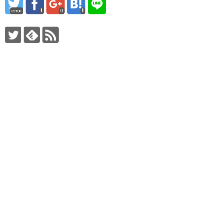
error
0