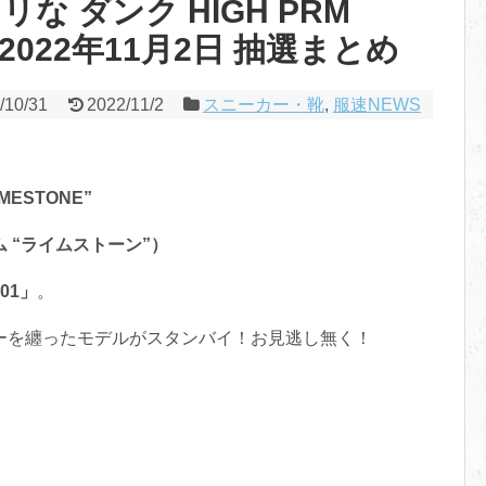
な ダンク HIGH PRM
売！2022年11月2日 抽選まとめ
/10/31
2022/11/2
スニーカー・靴
,
服速NEWS
IMESTONE”
ム “ライムストーン”）
01‬」
。
ーを纏ったモデルがスタンバイ！お見逃し無く！