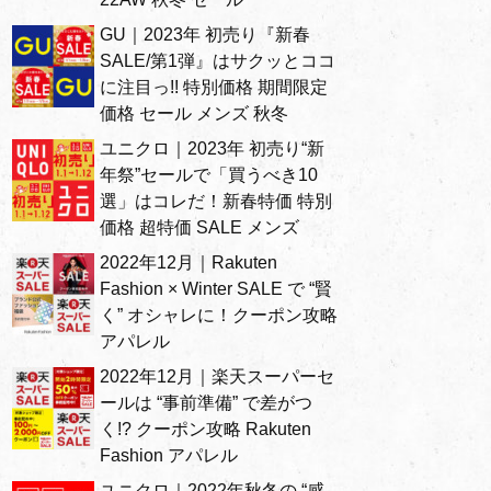
GU｜2023年 初売り『新春
SALE/第1弾』はサクッとココ
に注目っ!! 特別価格 期間限定
価格 セール メンズ 秋冬
ユニクロ｜2023年 初売り“新
年祭”セールで「買うべき10
選」はコレだ！新春特価 特別
価格 超特価 SALE メンズ
2022年12月｜Rakuten
Fashion × Winter SALE で “賢
く” オシャレに！クーポン攻略
アパレル
2022年12月｜楽天スーパーセ
ールは “事前準備” で差がつ
く!? クーポン攻略 Rakuten
Fashion アパレル
ユニクロ｜2022年秋冬の “感