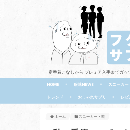
定番着こなしから プレミア入手までガッ
HOME
服速NEWS
スニーカー
トレンド
おしゃれサプリ
レビ
ホーム
スニーカー・靴