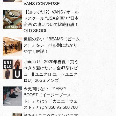
VANS CONVERSE
【知ってた!?】VANS / オール
ドスクール “USA企画”と“日本
企画”の違いついて比較解説！
OLD SKOOL
種類の多い『BEAMS（ビーム
ス）』をレーベル別にわかり
やすく解説！
Uniqlo U｜2020年春夏「買う
べき＆避けたい」全47型レビ
ュー!! ユニクロ ユー（ユニク
ロU）20SS メンズ
今更聞けない「YEEZY
BOOST（イージーブース
ト）」とは？「カニエ・ウェ
スト」とは？350 V2 500 700
第2弾｜ユニクロ×エンジニア