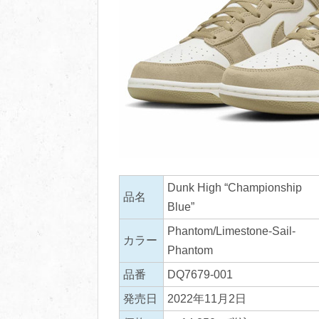
Dunk High “Championship
品名
Blue”
Phantom/Limestone-Sail-
カラー
Phantom
品番
DQ7679-001
発売日
2022年11月2日