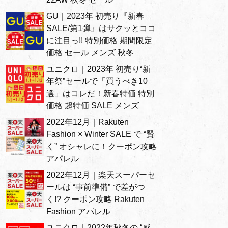
GU｜2023年 初売り『新春
SALE/第1弾』はサクッとココ
に注目っ!! 特別価格 期間限定
価格 セール メンズ 秋冬
ユニクロ｜2023年 初売り“新
年祭”セールで「買うべき10
選」はコレだ！新春特価 特別
価格 超特価 SALE メンズ
2022年12月｜Rakuten
Fashion × Winter SALE で “賢
く” オシャレに！クーポン攻略
アパレル
2022年12月｜楽天スーパーセ
ールは “事前準備” で差がつ
く!? クーポン攻略 Rakuten
Fashion アパレル
ユニクロ｜2022年秋冬の “感