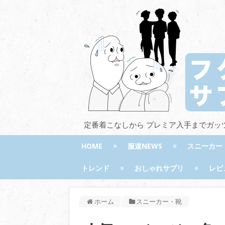
定番着こなしから プレミア入手までガッ
HOME
服速NEWS
スニーカー
トレンド
おしゃれサプリ
レビ
ホーム
スニーカー・靴