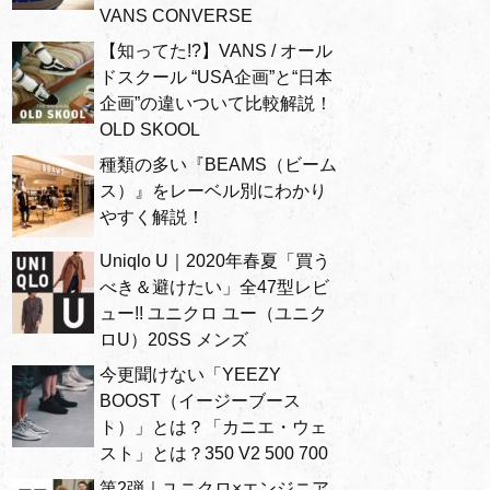
VANS CONVERSE
【知ってた!?】VANS / オール
ドスクール “USA企画”と“日本
企画”の違いついて比較解説！
OLD SKOOL
種類の多い『BEAMS（ビーム
ス）』をレーベル別にわかり
やすく解説！
Uniqlo U｜2020年春夏「買う
べき＆避けたい」全47型レビ
ュー!! ユニクロ ユー（ユニク
ロU）20SS メンズ
今更聞けない「YEEZY
BOOST（イージーブース
ト）」とは？「カニエ・ウェ
スト」とは？350 V2 500 700
第2弾｜ユニクロ×エンジニア