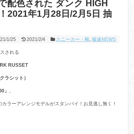
で配色された ダンク HIGH
場！2021年1月28日/2月5日 抽
21/1/25
2021/2/4
スニーカー・靴
,
服速NEWS
スされる
ARK RUSSET
ダークラシット）
00」
。
のカラーアレンジモデルがスタンバイ！お見逃し無く！