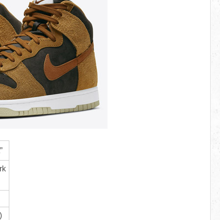
”
rk
)