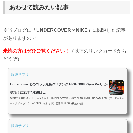
あわせて読みたい記事
※
当ブログに
「UNDERCOVER × NIKE」
に関連した記事
がありますので、
未読の方はぜひご覧ください！
（以下のリンクカードから
どうぞ）
服速サプリ
Undercover とのコラボ最新作「ダンク HIGH 1985 Gym Red」が
登場！2021年7月28日 ...
2021年7月28日(金)にリリースされる「UNDERCOVER × NIKE DUNK HIGH 1985 GYM RED （アンダーカバ
ー × ナイキ ダンク ハイ 1985 ジムレッド）定価:￥18,150（税込）/ 品...
服速サプリ