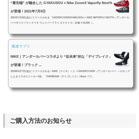
“最先端” が融合した GYAKUSOU × Nike ZoomX Vaporfly Next%
が登場！2021年7月9日
2021年7月9日(金)にリリースされる「UNDERCOVER/GYAKUSOU × NIKE VAPORFLY NEXT%（アンダーカ
バー/ギャクソウ × ナイキ ヴェイパーフライ ネクスト％）定価:￥33,000（...
服速サプリ
NIKE｜アンダーカバーコラボより “近未来”的な「デイブレイク」
が登場！ブラック ...
2019年6月7日(金)にリリースされる＜NIKE（ナイキ）＞と＜UNDERCOVER（アンダーカバー）＞のタッグ
によるコラボスニーカー2色、「DAYBREAK（デイブレイク）/ Black ブラ...
ご購入方法のお知らせ