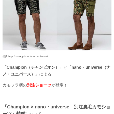
出典 http://zozo.jp/shop/nanouniverse/
「Champion（チャンピオン）」
と
「nano・universe（ナ
ノ・ユニバース）」
による
カモフラ柄の
別注ショーツ
が登場！
「Champion × nano・universe 別注裏毛カモショ
ーツ」特徴
について、