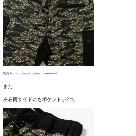
出典 http://zozo.jp/shop/nanouniverse/
また、
左右両サイドにもポケット
が2つ。