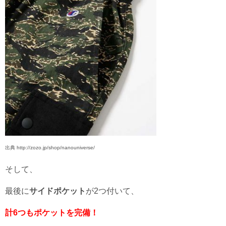
出典 http://zozo.jp/shop/nanouniverse/
そして、
最後に
サイドポケット
が2つ付いて、
計6つもポケットを完備！