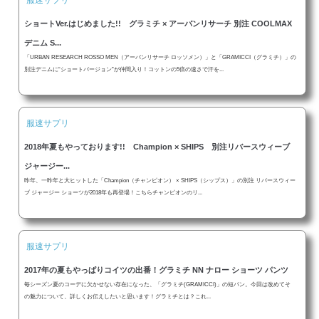
ショートVer.はじめました!! グラミチ × アーバンリサーチ 別注 COOLMAX
デニム S...
「URBAN RESEARCH ROSSO MEN（アーバンリサーチ ロッソメン）」と「GRAMICCI（グラミチ）」の
別注デニムに“ショートバージョン”が仲間入り！コットンの5倍の速さで汗を...
服速サプリ
2018年夏もやっております!! Champion × SHIPS 別注リバースウィーブ
ジャージー...
昨年、一昨年と大ヒットした「Champion（チャンピオン） × SHIPS（シップス）」の別注 リバースウィー
ブ ジャージー ショーツが2018年も再登場！こちらチャンピオンのリ...
服速サプリ
2017年の夏もやっぱりコイツの出番！グラミチ NN ナロー ショーツ パンツ
毎シーズン夏のコーデに欠かせない存在になった、「グラミチ(GRAMICCI)」の短パン。今回は改めてそ
の魅力について、詳しくお伝えしたいと思います！グラミチとは？これ...