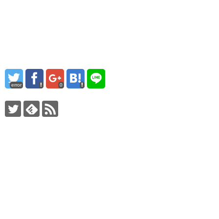
error
0