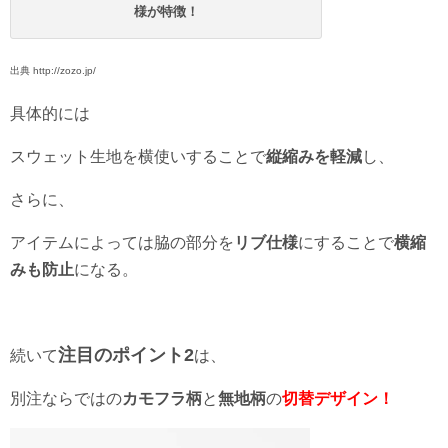
様が特徴！
出典 http://zozo.jp/
具体的には
スウェット生地を横使いすることで
縦縮みを軽減
し、
さらに、
アイテムによっては脇の部分を
リブ仕様
にすることで
横縮
みも防止
になる。
注目のポイント2
続いて
は、
別注ならではの
カモフラ柄
と
無地柄
の
切替デザイン！