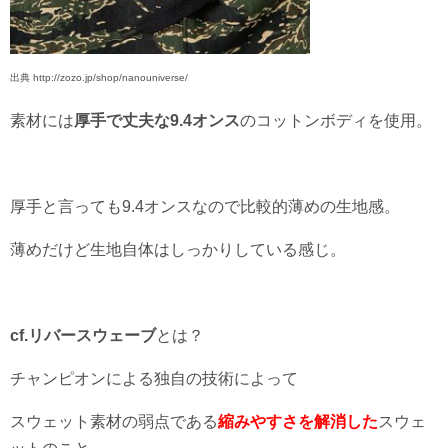
出典 http://zozo.jp/shop/nanouniverse/
素材には
厚手で丈夫な9.4オンス
のコットンボディを使用。
厚手と言っても9.4オンスなので比較的薄めの生地感。
薄めだけど生地自体はしっかりしている感じ。
cf.リバースウェーブ
とは？
チャンピオンによる独自の技術によって
スウェット素材の弱点である
縮みやすさを解消した
スウェ