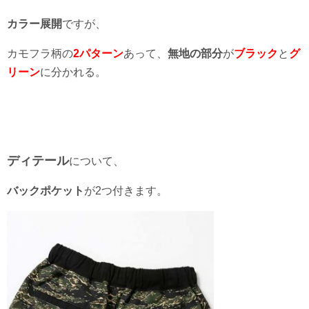
カラー展開
ですが、
カモフラ柄の
2パターン
あって、
無地の部分
が
ブラック
と
グ
リーン
に分かれる。
ディテール
について、
バックポケット
が2つ付きます。