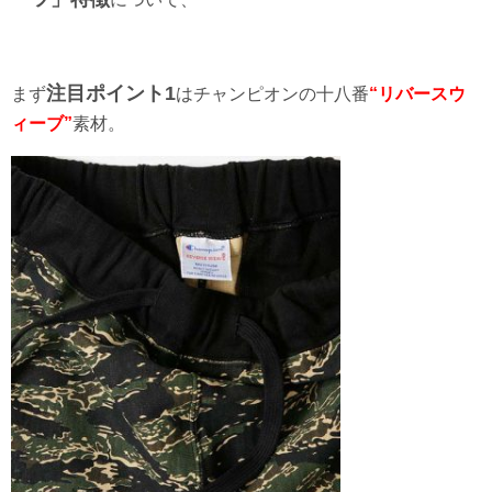
注目ポイント1
まず
はチャンピオンの十八番
“リバースウ
ィーブ”
素材。