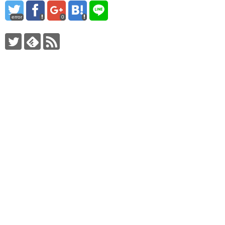
error
0