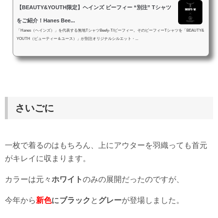
【BEAUTY&YOUTH限定】ヘインズ ビーフィー “別注” Tシャツ
をご紹介！Hanes Bee...
「Hanes（ヘインズ）」を代表する無地TシャツBeefy-T/ビーフィー。そのビーフィーTシャツを「BEAUTY&
YOUTH（ビューティー＆ユース）」が別注オリジナルシルエット・...
さいごに
一枚で着るのはもちろん、上にアウターを羽織っても首元
がキレイに収まります。
カラーは元々
ホワイト
のみの展開だったのですが、
今年から
新色
に
ブラック
と
グレー
が登場しました。