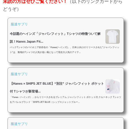
未読の方はぜひご覧ください！
（以下のリンクカードから
どうぞ）
服速サプリ
今話題のヘインズ「ジャパンフィット」Tシャツの特徴ついて解
説！Hanes Japan Fit...
パックTシャツのパイオニア的存在の「Hanes(ヘインズ)」。日本人向けのリリースされた”ジャパンフィッ
ト”は、無地白Tシャツの人気が追い風になって現在大人気のアイテ...
服速サプリ
【Hanes × SHIPS JET BLUE】“別注” ジャパンフィット ポケット
付 Tシャツが新登場...
「Hanes（ヘインズ）」からリリースされるプレミアム ジャパンフィット ポケット付 クルーネック Tシャツ
をアパレルブランド「SHIPS JET BLUE（シップスジェットブルー...
服速サプリ