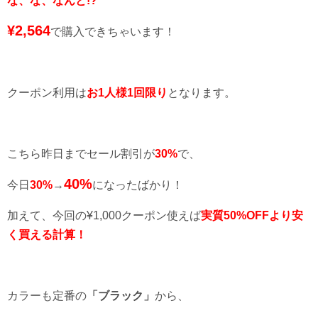
な、な、なんと
!
?
¥2,564
で購入できちゃいます！
クーポン利用は
お1人様1回限り
となります。
こちら昨日までセール割引が
30%
で、
40%
今日
30%
→
になったばかり！
加えて、今回の¥1,000クーポン使えば
実質50%OFFより安
く買える計算！
カラーも定番の
「ブラック」
から、