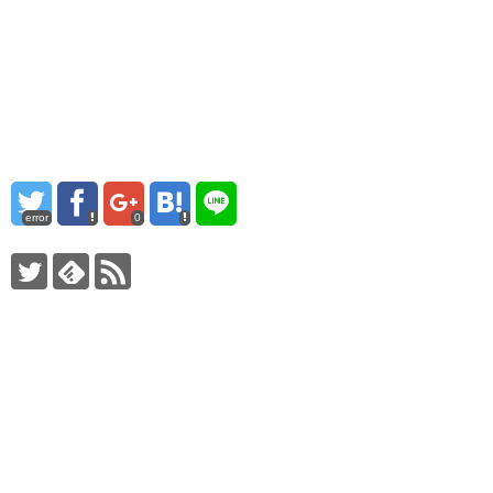
error
0