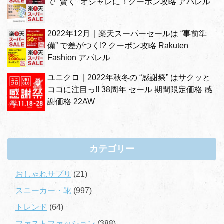
で “賢く” オシャレに！クーポン攻略 アパレル
2022年12月｜楽天スーパーセールは “事前準
備” で差がつく!? クーポン攻略 Rakuten
Fashion アパレル
ユニクロ｜2022年秋冬の “感謝祭” はサクッと
ココに注目っ!! 38周年 セール 期間限定価格 感
謝価格 22AW
カテゴリー
おしゃれサプリ
(21)
スニーカー・靴
(997)
トレンド
(64)
ファストファッション
(388)