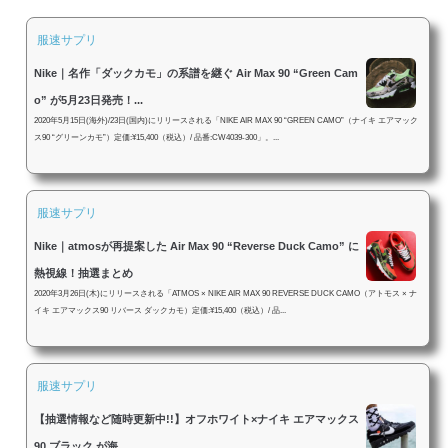
服速サプリ
Nike｜名作「ダックカモ」の系譜を継ぐ Air Max 90 “Green Cam
o” が5月23日発売！...
2020年5月15日(海外)/23日(国内)にリリースされる「NIKE AIR MAX 90 “GREEN CAMO”（ナイキ エアマック
ス90 “グリーンカモ”）定価:¥15,400（税込）/ 品番:CW4039-300」。...
服速サプリ
Nike｜atmosが再提案した Air Max 90 “Reverse Duck Camo” に
熱視線！抽選まとめ
2020年3月26日(木)にリリースされる「ATMOS × NIKE AIR MAX 90 REVERSE DUCK CAMO（アトモス × ナ
イキ エアマックス90 リバース ダックカモ）定価:¥15,400（税込）/ 品...
服速サプリ
【抽選情報など随時更新中!!】オフホワイト×ナイキ エアマックス
90 ブラック が海...