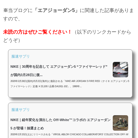
※
当ブログに
「エアジョーダン5」
に関連した記事がありま
すので、
未読の方はぜひご覧ください！
（以下のリンクカードから
どうぞ）
服速サプリ
NIKE｜30周年を記念して エアジョーダン5 “ファイヤーレッド”
が国内3月28日に復...
2020年3月28日(国内)/5月2日(海外)に復刻される「NIKE AIR JORDAN 5 FIRE RED（ナイキ エアジョーダン5
ファイヤーレッド）定価:￥23,100 / 品番:DA1911-102」。1990年...
服速サプリ
NIKE｜経年変化を演出した Off-White™コラボの エアジョーダン
5 が登場！抽選まとめ
2020年2月15日(土)にリリースされる「VIRGIL ABLOH CHICAGO COLLABORATORS' COLLECTION OFF-W