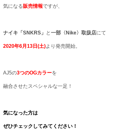
気になる
販売情報
ですが、
ナイキ「SNKRS」
と
一部〈Nike〉
取扱店
にて
2020年6月13日(土)
より発売開始。
AJ5の
3つのOGカラー
を
融合させたスペシャルな一足！
気になった方は
ぜひチェックしてみてください！