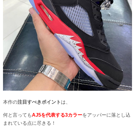
本作の
注目すべきポイント
は、
何と言っても
AJ5を代表する3カラー
をアッパーに落とし込
まれている点に尽きる！