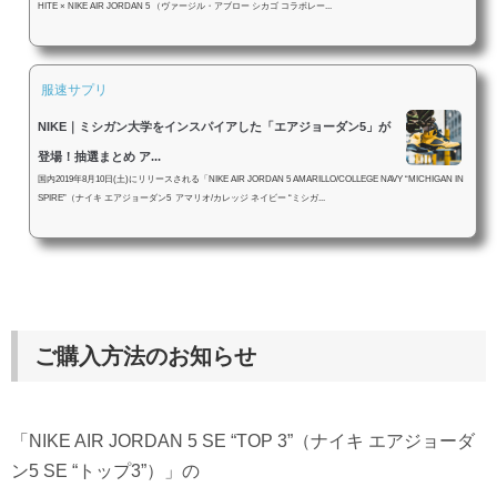
HITE × NIKE AIR JORDAN 5 （ヴァージル・アブロー シカゴ コラボレー...
服速サプリ
NIKE｜ミシガン大学をインスパイアした「エアジョーダン5」が
登場！抽選まとめ ア...
国内2019年8月10日(土)にリリースされる「NIKE AIR JORDAN 5 AMARILLO/COLLEGE NAVY “MICHIGAN IN
SPIRE”（ナイキ エアジョーダン5 アマリオ/カレッジ ネイビー “ミシガ...
ご購入方法のお知らせ
「NIKE AIR JORDAN 5 SE “TOP 3”（ナイキ エアジョーダ
ン5 SE “トップ3”）」の