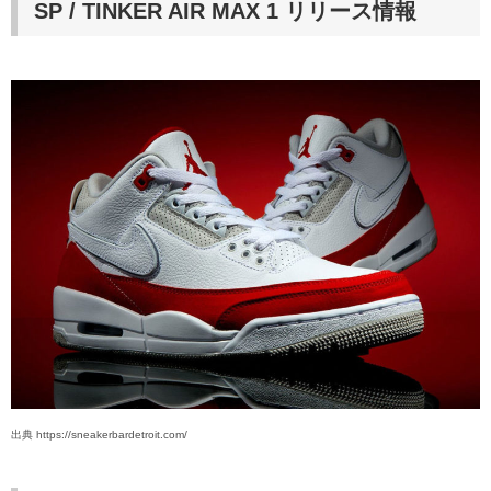
SP
/
TINKER AIR MAX 1
リリース情報
出典 https://sneakerbardetroit.com/