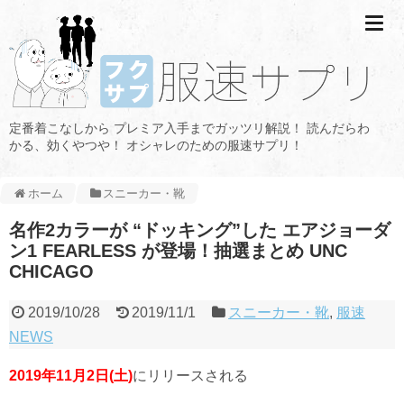
定番着こなしから プレミア入手までガッツリ解説！ 読んだらわ
かる、効くやつや！ オシャレのための服速サプリ！
ホーム
スニーカー・靴
名作2カラーが “ドッキング”した エアジョーダ
ン1 FEARLESS が登場！抽選まとめ UNC
CHICAGO
2019/10/28
2019/11/1
スニーカー・靴
,
服速
NEWS
2019年11月2日(土)
にリリースされる