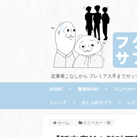
定番着こなしから プレミア入手までガッ
HOME
服速NEWS
スニーカー
トレンド
おしゃれサプリ
レビ
ホーム
スニーカー・靴