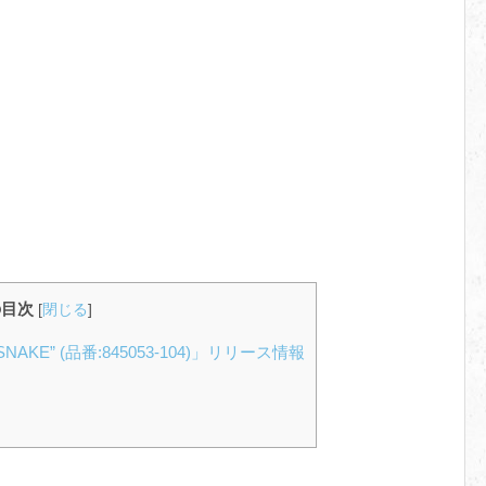
の目次
[
閉じる
]
A SNAKE” (品番:845053-104)」リリース情報