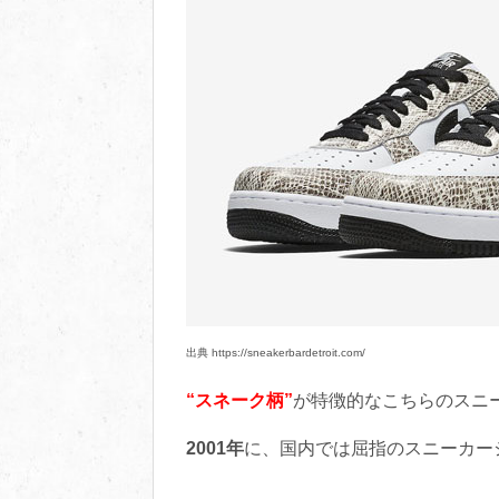
出典 https://sneakerbardetroit.com/
“スネーク柄”
が特徴的なこちらのスニ
2001年
に、国内では屈指のスニーカー