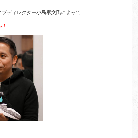
ィブディレクター
小島奉文氏
によって、
ル！