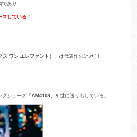
物であり、
ース
している！
マックス ワン エレファント）」
は代表作の1つだ！
ングシューズ
「AM4108」
を世に送り出している。