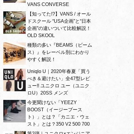
VANS CONVERSE
【知ってた!?】VANS / オール
ドスクール “USA企画”と“日本
企画”の違いついて比較解説！
OLD SKOOL
種類の多い『BEAMS（ビーム
ス）』をレーベル別にわかり
やすく解説！
Uniqlo U｜2020年春夏「買う
べき＆避けたい」全47型レビ
ュー!! ユニクロ ユー（ユニク
ロU）20SS メンズ
今更聞けない「YEEZY
BOOST（イージーブース
ト）」とは？「カニエ・ウェ
スト」とは？350 V2 500 700
第2弾｜ユニクロ×エンジニア