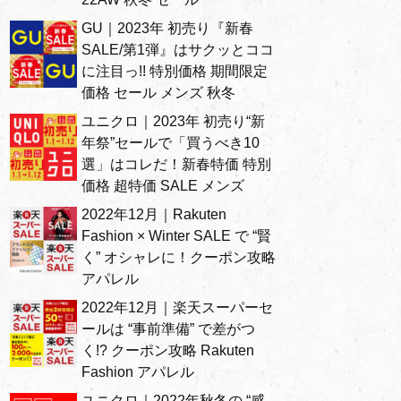
GU｜2023年 初売り『新春
SALE/第1弾』はサクッとココ
に注目っ!! 特別価格 期間限定
価格 セール メンズ 秋冬
ユニクロ｜2023年 初売り“新
年祭”セールで「買うべき10
選」はコレだ！新春特価 特別
価格 超特価 SALE メンズ
2022年12月｜Rakuten
Fashion × Winter SALE で “賢
く” オシャレに！クーポン攻略
アパレル
2022年12月｜楽天スーパーセ
ールは “事前準備” で差がつ
く!? クーポン攻略 Rakuten
Fashion アパレル
ユニクロ｜2022年秋冬の “感