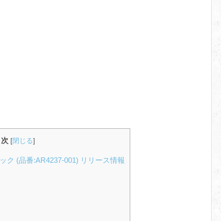
目次
[
閉じる
]
ク (品番:AR4237-001) リリース情報