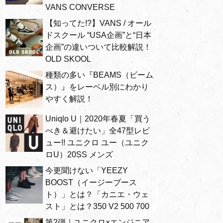
VANS CONVERSE
【知ってた!?】VANS / オール
ドスクール “USA企画”と“日本
企画”の違いついて比較解説！
OLD SKOOL
種類の多い『BEAMS（ビーム
ス）』をレーベル別にわかり
やすく解説！
Uniqlo U｜2020年春夏「買う
べき＆避けたい」全47型レビ
ュー!! ユニクロ ユー（ユニク
ロU）20SS メンズ
今更聞けない「YEEZY
BOOST（イージーブース
ト）」とは？「カニエ・ウェ
スト」とは？350 V2 500 700
第2弾｜ユニクロ×エンジニア