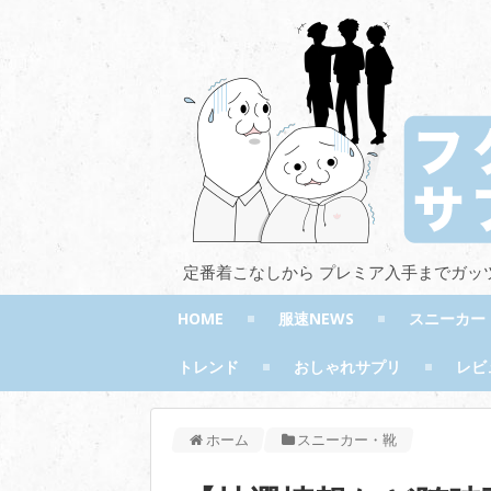
定番着こなしから プレミア入手までガッ
HOME
服速NEWS
スニーカー
トレンド
おしゃれサプリ
レビ
ホーム
スニーカー・靴