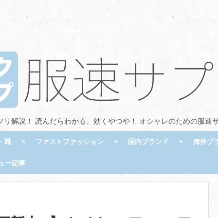
ツリ解説！ 読んだらわかる、効くやつや！ オシャレのための服速
・靴
ファストファッション
国内ブランド
海外ブ
ュー記事