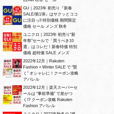
GU｜2023年 初売り『新春
SALE/第1弾』はサクッとココ
に注目っ!! 特別価格 期間限定
価格 セール メンズ 秋冬
ユニクロ｜2023年 初売り“新
年祭”セールで「買うべき10
選」はコレだ！新春特価 特別
価格 超特価 SALE メンズ
2022年12月｜Rakuten
Fashion × Winter SALE で “賢
く” オシャレに！クーポン攻略
アパレル
2022年12月｜楽天スーパーセ
ールは “事前準備” で差がつ
く!? クーポン攻略 Rakuten
Fashion アパレル
ユニクロ｜2022年秋冬の “感