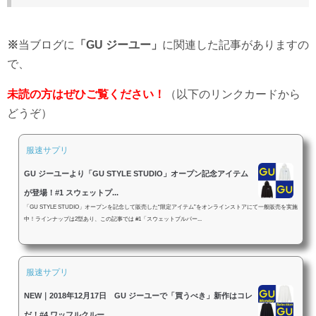
※
当ブログに
「GU ジーユー」
に関連した記事がありますの
で、
未読の方はぜひご覧ください！
（以下のリンクカードから
どうぞ）
服速サプリ
GU ジーユーより「GU STYLE STUDIO」オープン記念アイテム
が登場！#1 スウェットプ...
「GU STYLE STUDIO」オープンを記念して販売した“限定アイテム”をオンラインストアにて一般販売を実施
中！ラインナップは2型あり、この記事では #1「スウェットプルパー...
服速サプリ
NEW｜2018年12月17日 GU ジーユーで「買うべき」新作はコレ
だ！#4 ワッフルクルー...