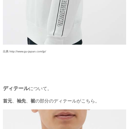
出典 http://www.gu-japan.com/jp/
ディテール
について。
首元
、
袖先
、
裾
の部分のディテールがこちら。