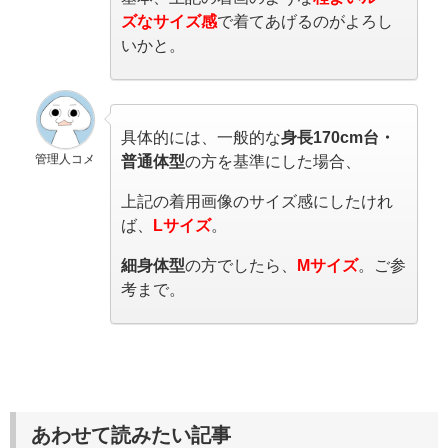
ズなサイズ感
で着てあげるのがよろし
いかと。
具体的には、一般的な
身長
170cm
台・
管理人コメ
普通体型
の方を基準にした場合、
上記の着用画像のサイズ感にしたけれ
ば、
L
サイズ
。
細身体型
の方でしたら、
Mサイズ
。ご参
考まで。
あわせて読みたい記事