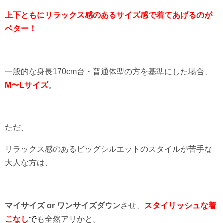
上下ともにリラックス感のあるサイズ感で
着てあげるのが
ベター！
一般的な身長
170cm
台・普通体型の方を基準にした場合、
M〜Lサイズ
。
ただ、
リラックス感のあるビッグシルエットのスタイルが苦手な
大人な方は、
マイサイズ or ワンサイズダウン
させ、
スタイリッシュな
着
こなし
で
も全然アリかと。