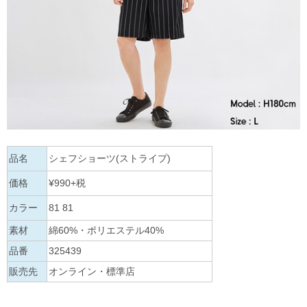
品名
シェフショーツ(ストライプ)
価格
¥990+税
カラー
81 81
素材
綿60%・ポリエステル40%
品番
325439
販売先
オンライン・標準店