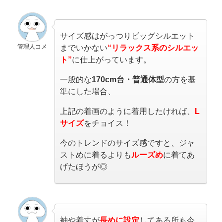
サイズ感はがっつりビッグシルエット
管理人コメ
までいかない
“リラックス系のシルエッ
ト”
に仕上がっています。
一般的な
170cm台・普通体型
の方を基
準にした場合、
上記の着画のように着用したければ、
L
サイズ
をチョイス！
今のトレンドのサイズ感ですと、ジャ
ストめに着るよりも
ルーズめ
に着てあ
げたほうが◎
袖や着丈が
長めに設定
してある所も今