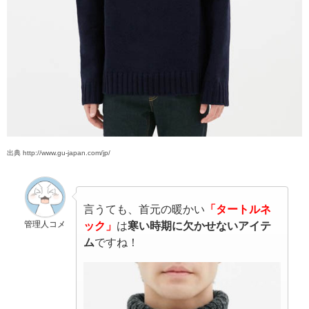
出典 http://www.gu-japan.com/jp/
言うても、首元の暖かい
「タートルネ
管理人コメ
ック」
は
寒い時期に欠かせないアイテ
ム
ですね！