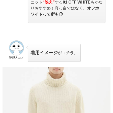
ニット
“映え”
する
01 OFF WHITE
もかな
りおすすめ！真っ白ではなく、
オフホ
ワイトって所も◎
着用イメージ
がコチラ。
管理人コメ