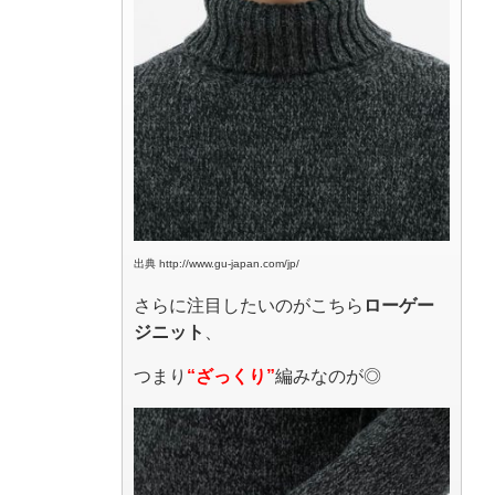
出典 http://www.gu-japan.com/jp/
さらに注目したいのがこちら
ローゲー
ジニット
、
つまり
“ざっくり”
編みなのが◎