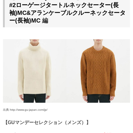
#2
ローゲージタートルネックセーター(長
袖)MC&アランケーブルクルーネックセータ
ー(長袖)MC
編
出典 http://www.gu-japan.com/jp/
【GU
マンデーセレクション（メンズ）】