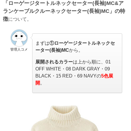
「ローゲージタートルネックセーター(長袖)MC&ア
ランケーブルクルーネックセーター(長袖)MC」の特
徴
について。
まずは
①ローゲージタートルネックセ
管理人コメ
ーター(長袖)MC
から。
展開される
カラー
は上から順に、01
OFF WHITE・08 DARK GRAY・09
BLACK・15 RED・69 NAVYの
5色展
開
。