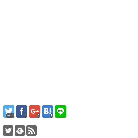
error
0