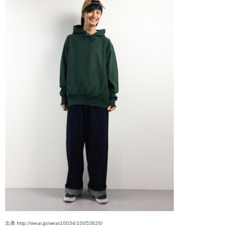
出典 http://wear.jp/wear10034/10053626/