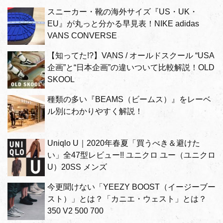
スニーカー・靴の海外サイズ『US・UK・
EU』が丸っと分かる早見表！NIKE adidas
VANS CONVERSE
【知ってた!?】VANS / オールドスクール “USA
企画”と“日本企画”の違いついて比較解説！OLD
SKOOL
種類の多い『BEAMS（ビームス）』をレーベ
ル別にわかりやすく解説！
Uniqlo U｜2020年春夏「買うべき＆避けた
い」全47型レビュー!! ユニクロ ユー（ユニクロ
U）20SS メンズ
今更聞けない「YEEZY BOOST（イージーブー
スト）」とは？「カニエ・ウェスト」とは？
350 V2 500 700