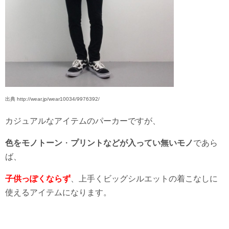
出典 http://wear.jp/wear10034/9976392/
カジュアルなアイテムのパーカーですが、
色をモノトーン
・
プリントなどが入ってい無いモノ
であら
ば、
子供っぽくならず
、上手くビッグシルエットの着こなしに
使えるアイテムになります。