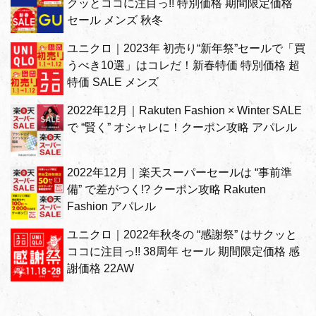
クッとココに注目っ!! 特別価格 期間限定価格
セール メンズ 秋冬
ユニクロ｜2023年 初売り“新年祭”セールで「買
うべき10選」はコレだ！新春特価 特別価格 超
特価 SALE メンズ
2022年12月｜Rakuten Fashion × Winter SALE
で “賢く” オシャレに！クーポン攻略 アパレル
2022年12月｜楽天スーパーセールは “事前準
備” で差がつく!? クーポン攻略 Rakuten
Fashion アパレル
ユニクロ｜2022年秋冬の “感謝祭” はサクッと
ココに注目っ!! 38周年 セール 期間限定価格 感
謝価格 22AW