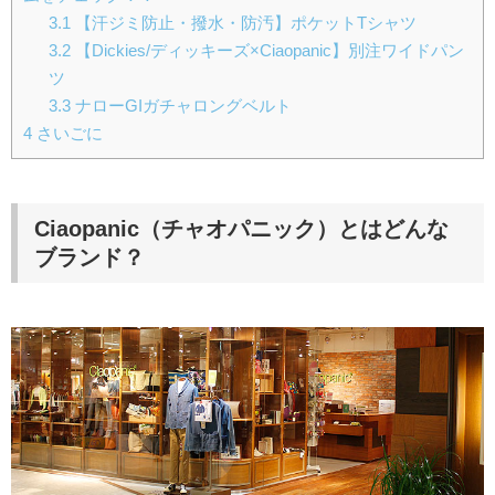
3.1
【汗ジミ防止・撥水・防汚】ポケットTシャツ
3.2
【Dickies/ディッキーズ×Ciaopanic】別注ワイドパン
ツ
3.3
ナローGIガチャロングベルト
4
さいごに
Ciaopanic（チャオパニック）とはどんな
ブランド？