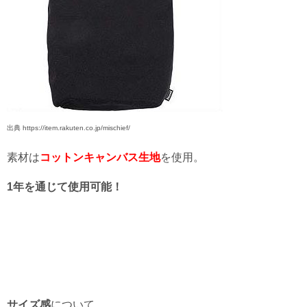
出典 https://item.rakuten.co.jp/mischief/
素材は
コットンキャンバス生地
を使用。
1年を通じて使用可能！
サイズ感
について、