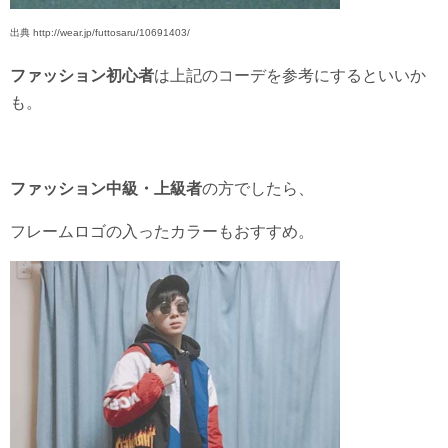
出典 http://wear.jp/futtosaru/10691403/
ファッション初心者
は上記のコーデを参考にするといいか
も。
ファッション中級・上級者
の方でしたら、
フレームロゴの入ったカラーもおすすめ。