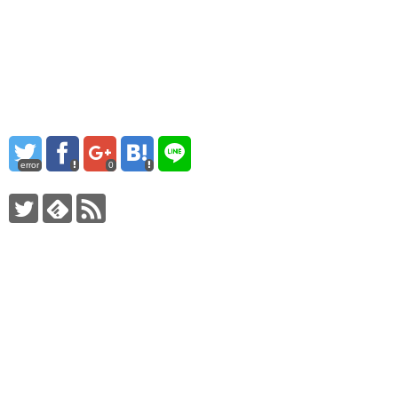
error
0