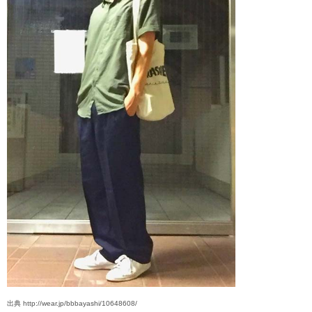
出典 http://wear.jp/bbbayashi/10648608/