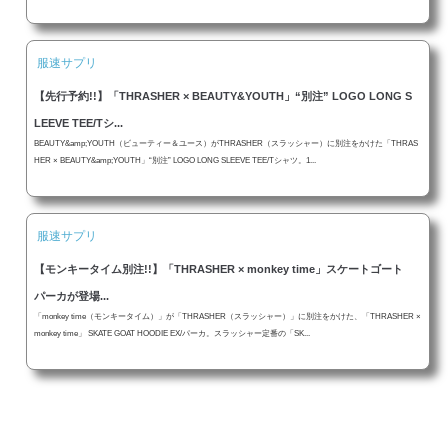
服速サプリ
【先行予約!!】「THRASHER × BEAUTY&YOUTH」“別注” LOGO LONG S
LEEVE TEE/Tシ...
BEAUTY&amp;YOUTH（ビューティー＆ユース）がTHRASHER（スラッシャー）に別注をかけた「THRAS
HER × BEAUTY&amp;YOUTH」“別注” LOGO LONG SLEEVE TEE/Tシャツ。1...
服速サプリ
【モンキータイム別注!!】「THRASHER × monkey time」スケートゴート
パーカが登場...
「monkey time（モンキータイム）」が「THRASHER（スラッシャー）」に別注をかけた、「THRASHER ×
monkey time」 SKATE GOAT HOODIE EX/パーカ。スラッシャー定番の「SK...