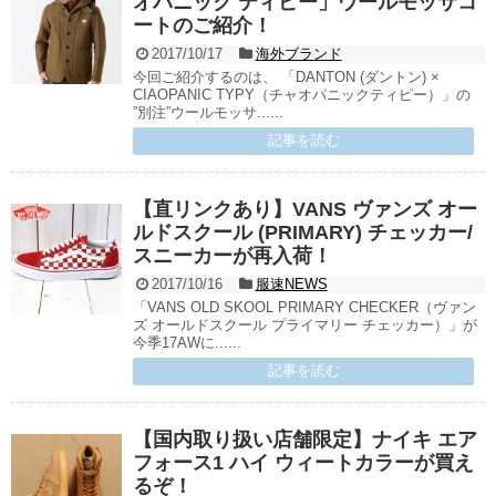
オパニック ティピー」ウールモッサコ
ートのご紹介！
2017/10/17
海外ブランド
今回ご紹介するのは、 「DANTON (ダントン) ×
CIAOPANIC TYPY（チャオパニックティピー）」の
”別注”ウールモッサ......
記事を読む
【直リンクあり】VANS ヴァンズ オー
ルドスクール (PRIMARY) チェッカー/
スニーカーが再入荷！
2017/10/16
服速NEWS
「VANS OLD SKOOL PRIMARY CHECKER（ヴァン
ズ オールドスクール プライマリー チェッカー）」が
今季17AWに......
記事を読む
【国内取り扱い店舗限定】ナイキ エア
フォース1 ハイ ウィートカラーが買え
るぞ！