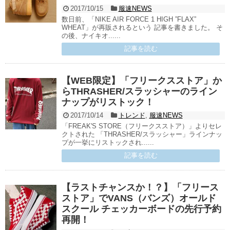
2017/10/15
服速NEWS
数日前、「NIKE AIR FORCE 1 HIGH ”FLAX”
WHEAT」が再販されるという 記事を書きました。 そ
の後、ナイキオ......
記事を読む
【WEB限定】「フリークスストア」か
らTHRASHER/スラッシャーのライン
ナップがリストック！
2017/10/14
トレンド
,
服速NEWS
「FREAK'S STORE（フリークスストア）」よりセレ
クトされた 「THRASHER/スラッシャー」ラインナッ
プが一挙にリストックされ......
記事を読む
【ラストチャンスか！？】「フリース
ストア」でVANS（バンズ）オールド
スクール チェッカーボードの先行予約
再開！